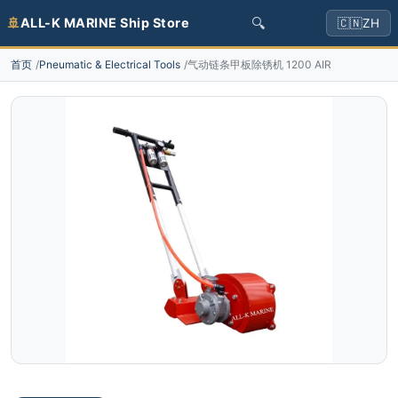
🔍
🚢
ALL-K MARINE Ship Store
🇨🇳
ZH
首页
Pneumatic & Electrical Tools
气动链条甲板除锈机 1200 AIR