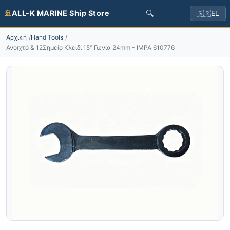
🔍
🚢
ALL-K MARINE Ship Store
🇬🇷
EL
Αρχική
Hand Tools
Ανοιχτό & 12Σημείο Κλειδί 15° Γωνία 24mm - IMPA 610776