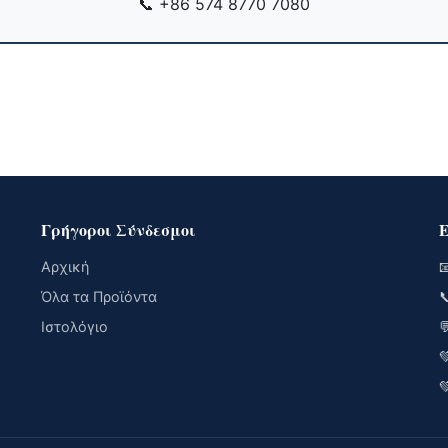
📞
+86 574 8770 7080
Γρήγοροι Σύνδεσμοι
Ε
Αρχική

Όλα τα Προϊόντα

Ιστολόγιο


