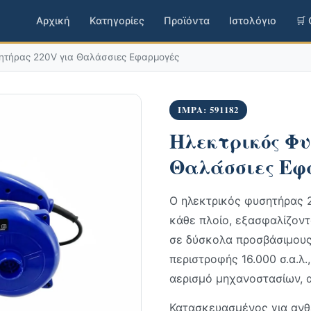
Αρχική
Κατηγορίες
Προϊόντα
Ιστολόγιο
🛒
ητήρας 220V για Θαλάσσιες Εφαρμογές
IMPA: 591182
Ηλεκτρικός Φυ
Θαλάσσιες Εφ
Ο ηλεκτρικός φυσητήρας 2
κάθε πλοίο, εξασφαλίζον
σε δύσκολα προσβάσιμους
περιστροφής 16.000 σ.α.λ.
αερισμό μηχανοστασίων, 
Κατασκευασμένος για ανθε