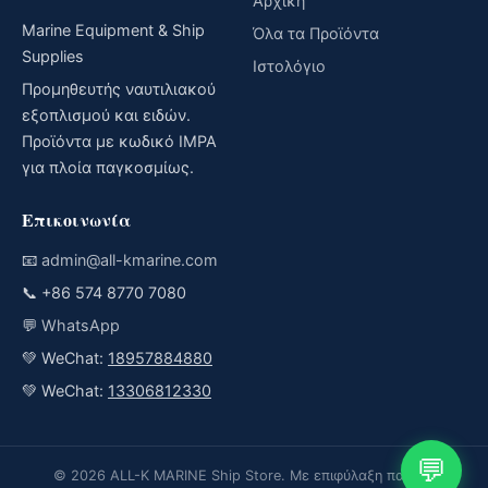
Αρχική
Marine Equipment & Ship
Όλα τα Προϊόντα
Supplies
Ιστολόγιο
Προμηθευτής ναυτιλιακού
εξοπλισμού και ειδών.
Προϊόντα με κωδικό IMPA
για πλοία παγκοσμίως.
Επικοινωνία
📧
admin@all-kmarine.com
📞
+86 574 8770 7080
💬
WhatsApp
💚 WeChat:
18957884880
💚 WeChat:
13306812330
💬
© 2026 ALL-K MARINE Ship Store. Με επιφύλαξη παντός