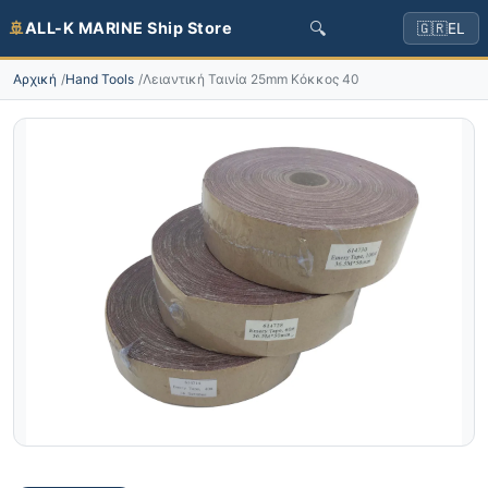
🔍
🚢
ALL-K MARINE Ship Store
🇬🇷
EL
Αρχική
Hand Tools
Λειαντική Ταινία 25mm Κόκκος 40