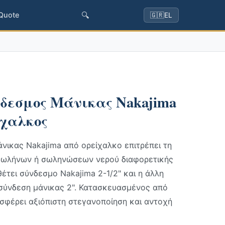
🔍
 Quote
🇬🇷
EL
δεσμος Μάνικας Nakajima
ίχαλκος
νικας Nakajima από ορείχαλκο επιτρέπει τη
σωλήνων ή σωληνώσεων νερού διαφορετικής
θέτει σύνδεσμο Nakajima 2-1/2" και η άλλη
 σύνδεση μάνικας 2". Κατασκευασμένος από
σφέρει αξιόπιστη στεγανοποίηση και αντοχή