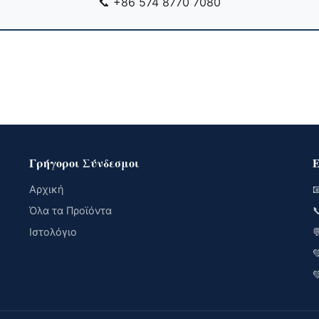
📞
+86 574 8770 7080
Γρήγοροι Σύνδεσμοι
Ε
Αρχική

Όλα τα Προϊόντα

Ιστολόγιο


