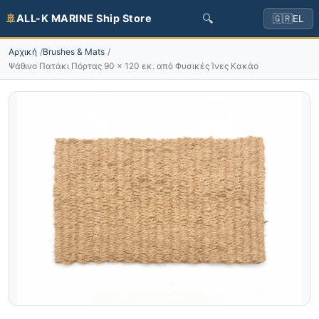
🔍
🚢
ALL-K MARINE Ship Store
🇬🇷
EL
Αρχική
Brushes & Mats
Ψάθινο Πατάκι Πόρτας 90 × 120 εκ. από Φυσικές Ίνες Κακάο