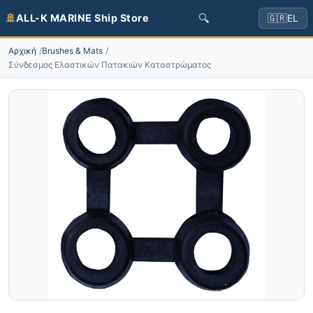
🔍
🚢
ALL-K MARINE Ship Store
🇬🇷
EL
Αρχική
Brushes & Mats
Σύνδεσμος Ελαστικών Πατακιών Καταστρώματος