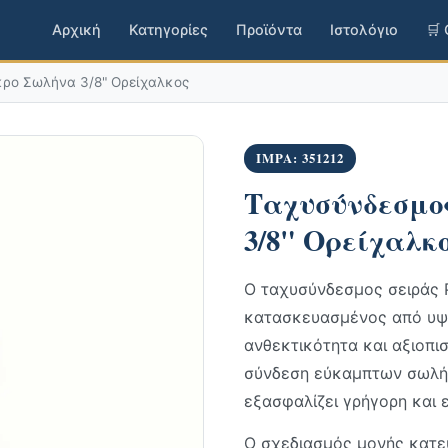
Αρχική
Κατηγορίες
Προϊόντα
Ιστολόγιο
🛒
κρο Σωλήνα 3/8" Ορείχαλκος
IMPA: 351212
Ταχυσύνδεσμος
3/8" Ορείχαλκ
Ο ταχυσύνδεσμος σειράς P
κατασκευασμένος από υψ
ανθεκτικότητα και αξιοπισ
σύνδεση εύκαμπτων σωλήν
εξασφαλίζει γρήγορη και 
Ο σχεδιασμός μονής κατεύ