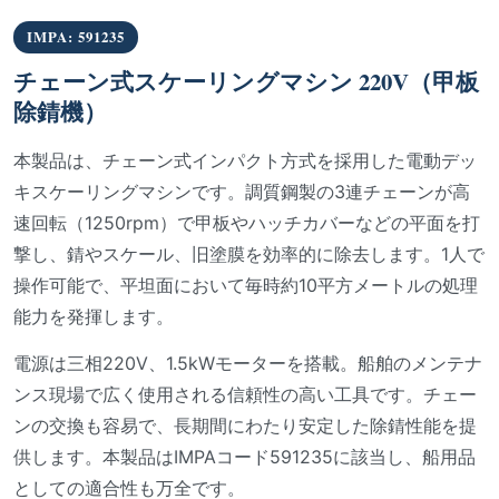
IMPA: 591235
チェーン式スケーリングマシン 220V（甲板
除錆機）
本製品は、チェーン式インパクト方式を採用した電動デッ
キスケーリングマシンです。調質鋼製の3連チェーンが高
速回転（1250rpm）で甲板やハッチカバーなどの平面を打
撃し、錆やスケール、旧塗膜を効率的に除去します。1人で
操作可能で、平坦面において毎時約10平方メートルの処理
能力を発揮します。
電源は三相220V、1.5kWモーターを搭載。船舶のメンテナ
ンス現場で広く使用される信頼性の高い工具です。チェー
ンの交換も容易で、長期間にわたり安定した除錆性能を提
供します。本製品はIMPAコード591235に該当し、船用品
としての適合性も万全です。