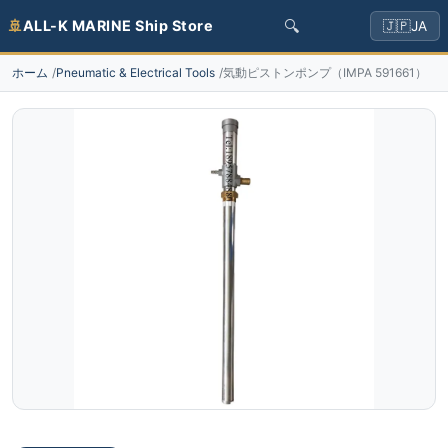
🔍
🚢
ALL-K MARINE Ship Store
🇯🇵
JA
ホーム
Pneumatic & Electrical Tools
気動ピストンポンプ（IMPA 591661）