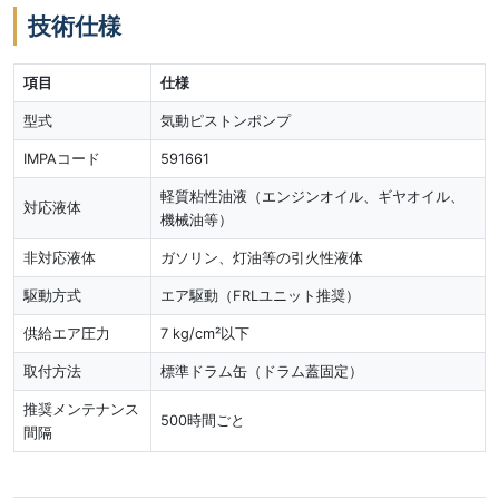
技術仕様
項目
仕様
型式
気動ピストンポンプ
IMPAコード
591661
軽質粘性油液（エンジンオイル、ギヤオイル、
対応液体
機械油等）
非対応液体
ガソリン、灯油等の引火性液体
駆動方式
エア駆動（FRLユニット推奨）
供給エア圧力
7 kg/cm²以下
取付方法
標準ドラム缶（ドラム蓋固定）
推奨メンテナンス
500時間ごと
間隔