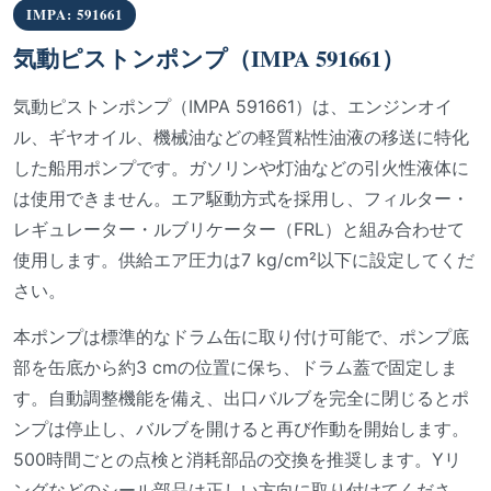
IMPA: 591661
気動ピストンポンプ（IMPA 591661）
気動ピストンポンプ（IMPA 591661）は、エンジンオイ
ル、ギヤオイル、機械油などの軽質粘性油液の移送に特化
した船用ポンプです。ガソリンや灯油などの引火性液体に
は使用できません。エア駆動方式を採用し、フィルター・
レギュレーター・ルブリケーター（FRL）と組み合わせて
使用します。供給エア圧力は7 kg/cm²以下に設定してくだ
さい。
本ポンプは標準的なドラム缶に取り付け可能で、ポンプ底
部を缶底から約3 cmの位置に保ち、ドラム蓋で固定しま
す。自動調整機能を備え、出口バルブを完全に閉じるとポ
ンプは停止し、バルブを開けると再び作動を開始します。
500時間ごとの点検と消耗部品の交換を推奨します。Yリ
ングなどのシール部品は正しい方向に取り付けてくださ