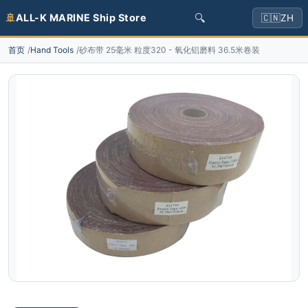
🔍
🚢
ALL-K MARINE Ship Store
🇨🇳
ZH
首页
Hand Tools
砂布带 25毫米 粒度320 - 氧化铝磨料 36.5米卷装