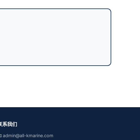
联系我们

admin@all-kmarine.com