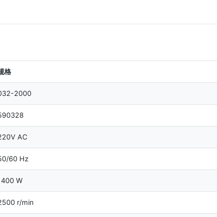
规格
032-2000
590328
220V AC
50/60 Hz
1400 W
2500 r/min