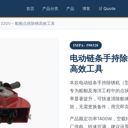
首页
产品分类
产品
博客
🛒 Quote
220V – 船舶点状除锈高效工具
IMPA: 590328
电动链条手持除锈
高效工具
本款电动链条手持除锈机（型号
专为船舶及海洋工程中的点
率显著提升，可快速清除船
鼓，无需更换备件，用完即
产品额定功率1400W，空载转
厂供电。转速可调，建议设