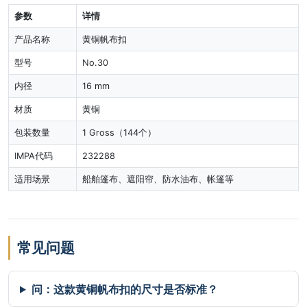
参数
详情
产品名称
黄铜帆布扣
型号
No.30
内径
16 mm
材质
黄铜
包装数量
1 Gross（144个）
IMPA代码
232288
适用场景
船舶篷布、遮阳帘、防水油布、帐篷等
常见问题
问：这款黄铜帆布扣的尺寸是否标准？