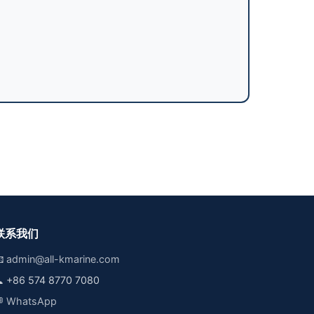
联系我们

admin@all-kmarine.com

+86 574 8770 7080

WhatsApp