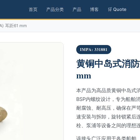
首页
产品分类
产品
博客
🛒 Quote
A) 耳距61 mm
IMPA: 331881
黄铜中岛式消防接头 
mm
本产品为高品质黄铜中岛式消防接头
BSP内螺纹设计，专为船舶
耐腐蚀、耐高压，确保在严
速安装与拆卸，旋转锁紧后
栓、泵浦等设备之间的理想
该接头广泛应用于各类船舶