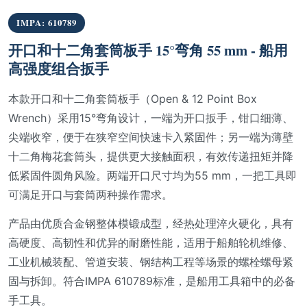
IMPA: 610789
开口和十二角套筒板手 15°弯角 55 mm - 船用
高强度组合扳手
本款开口和十二角套筒板手（Open & 12 Point Box
Wrench）采用15°弯角设计，一端为开口扳手，钳口细薄、
尖端收窄，便于在狭窄空间快速卡入紧固件；另一端为薄壁
十二角梅花套筒头，提供更大接触面积，有效传递扭矩并降
低紧固件圆角风险。两端开口尺寸均为55 mm，一把工具即
可满足开口与套筒两种操作需求。
产品由优质合金钢整体模锻成型，经热处理淬火硬化，具有
高硬度、高韧性和优异的耐磨性能，适用于船舶轮机维修、
工业机械装配、管道安装、钢结构工程等场景的螺栓螺母紧
固与拆卸。符合IMPA 610789标准，是船用工具箱中的必备
手工具。