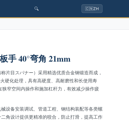
🔍
🇨🇳
ZH
 40°弯角 21mm
俗称片目スパナー）采用精选优质合金钢锻造而成，
淬火硬化处理，具有高硬度、高耐磨性和长使用寿
在狭窄空间内操作和施加杠杆力，有效减少操作疲
机械设备安装调试、管道工程、钢结构装配等各类螺
十二角设计提供更精准的咬合，防止打滑，提高工作