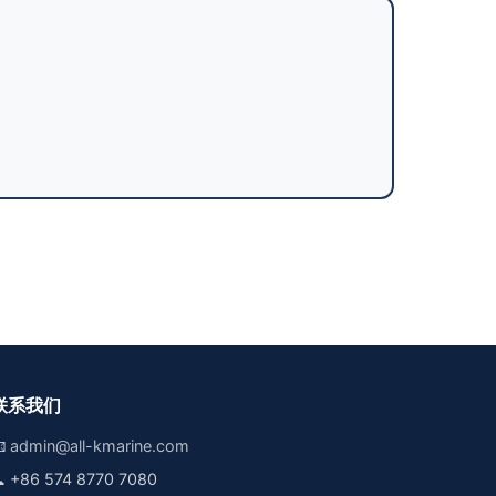
联系我们

admin@all-kmarine.com

+86 574 8770 7080