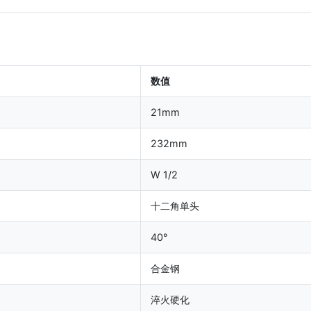
数值
21mm
232mm
W 1/2
十二角单头
40°
合金钢
淬火硬化