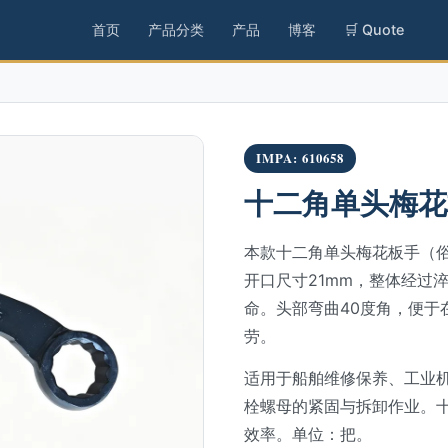
首页
产品分类
产品
博客
🛒 Quote
IMPA: 610658
十二角单头梅花板手
本款十二角单头梅花板手（
开口尺寸21mm，整体经过
命。头部弯曲40度角，便于
劳。
适用于船舶维修保养、工业
栓螺母的紧固与拆卸作业。
效率。单位：把。