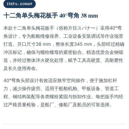
IMPA: 610669
十二角单头梅花板手 40°弯角 38 mm
本款十二角单头梅花板手（俗称片目スパナー）采用40°弯
角设计，专为船舶维修保养、工业设备安装调试等作业场景
打造。开口尺寸38 mm，整体长度345 mm，头部经过精确
冲压标记，确保与螺栓螺母的紧密贴合。精选优质合金钢锻
造，并经过整体淬火硬化处理，赋予工具高硬度、高耐磨性
及长久使用寿命。
40°弯角头部设计有效适应狭窄空间操作，便于施加杠杆
力，减少操作疲劳。适用于船舶机舱、甲板设备、管道工
程、钢结构装配等各类螺栓紧固与拆卸作业。每把扳手均经
过严格质量检验，是船厂、修船厂及船员的可靠选择。