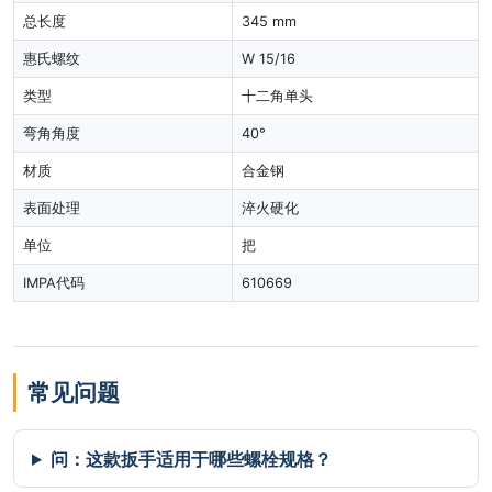
总长度
345 mm
惠氏螺纹
W 15/16
类型
十二角单头
弯角角度
40°
材质
合金钢
表面处理
淬火硬化
单位
把
IMPA代码
610669
常见问题
问：这款扳手适用于哪些螺栓规格？