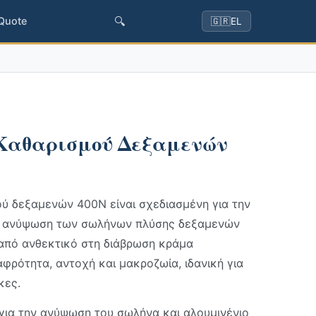
🔍
 Quote
🇬🇷
EL
Καθαρισμού Δεξαμενών
ύ δεξαμενών 400N είναι σχεδιασμένη για την
λη ανύψωση των σωλήνων πλύσης δεξαμενών
από ανθεκτικό στη διάβρωση κράμα
αφρότητα, αντοχή και μακροζωία, ιδανική για
κες.
 για την ανύψωση του σωλήνα και αλουμινένιο