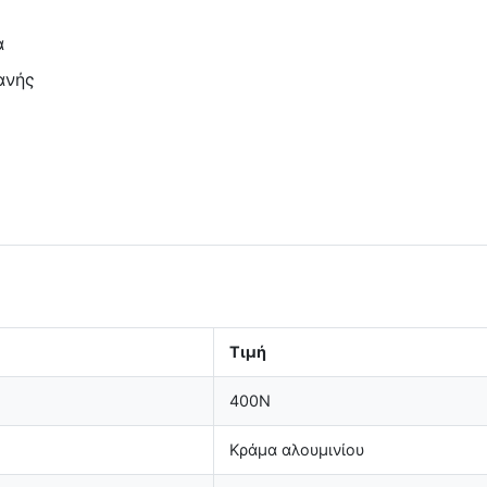
α
ανής
Τιμή
400N
Κράμα αλουμινίου